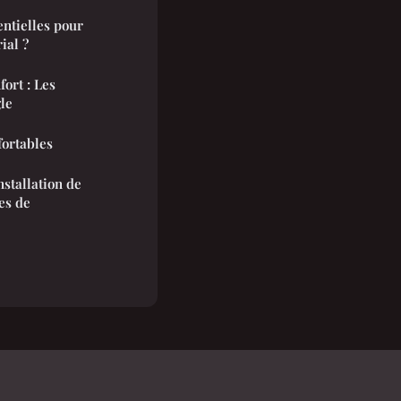
entielles pour
ial ?
fort : Les
le
fortables
installation de
es de