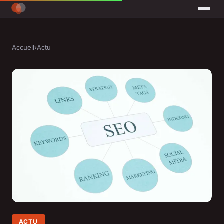
Accueil
›
Actu
ACTU