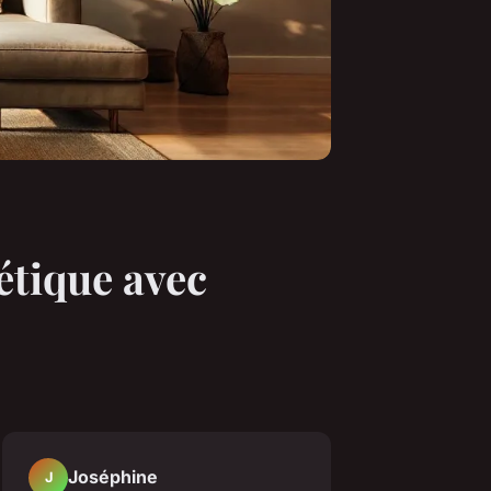
étique avec
Joséphine
J